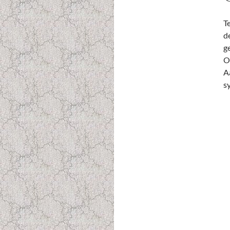
T
d
g
O
A
s