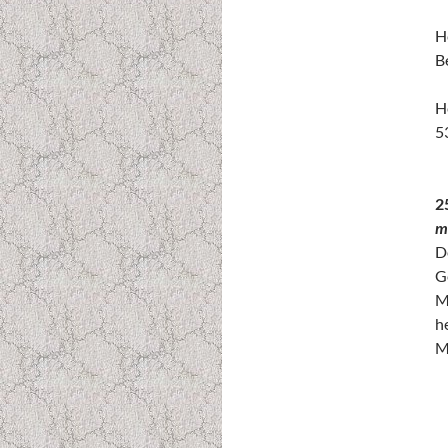
H
B
H
5
2
m
D
G
M
h
M