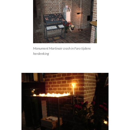
Monument Martinair crash in Faro tijdens
herdenking