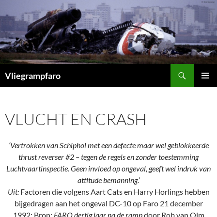
Ga
naar
de
inhoud
Zoeken
Vliegrampfaro
PRIMAI
MENU
VLUCHT EN CRASH
‘Vertrokken van Schiphol met een defecte maar wel geblokkeerde
thrust reverser #2 – tegen de regels en zonder toestemming
Luchtvaartinspectie. Geen invloed op ongeval, geeft wel indruk van
attitude bemanning.’
Uit:
Factoren die volgens Aart Cats en Harry Horlings hebben
bijgedragen aan het ongeval DC-10 op Faro 21 december
1992; Bron:
FARO dertig jaar na de ramp
door Rob van Olm