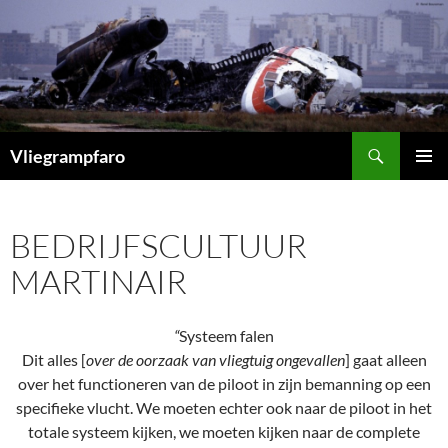
Ga
naar
de
inhoud
Zoeken
Vliegrampfaro
PRIMAI
MENU
BEDRIJFSCULTUUR
MARTINAIR
“
Systeem falen
Dit alles [
over de oorzaak van vliegtuig ongevallen
] gaat alleen
over het functioneren van de piloot in zijn bemanning op een
specifieke vlucht. We moeten echter ook naar de piloot in het
totale systeem kijken, we moeten kijken naar de complete