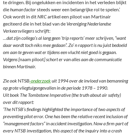
te dringen. Bij ongelukken en incidenten in het verleden blijkt
die
human factor
steeds weer een belangrijke rol te spelen.’
Ook wordt in dit
NRC
artikel een piloot van Martinair
geciteerd die in het blad van de
Vereniging Nederlandse
Verkeersvliegers
schrijft:
…dat zijn collega’s al lang geen ’trip reports’ meer schrijven, “want
daar wordt toch niks mee gedaan”. Zo’ n rapport is nu juist bedoeld
om aan te geven wat er tijdens een vlucht niet goed is gegaan.
Volgens [
naam piloot
] schort er van alles aan de communicatie
binnen Martinair.
Zie ook
NTSB
-onderzoek
uit 1994 over de invloed van bemanning
op grote vliegtuigongevallen in de periode 1978 – 1990.
Uit boek The Tombstone Imperative (the truth about air safety)
over dit rapport:
‘The NTSB’s findings highlighted the importance of two aspects of
preventing pilot error. One has been the relative recent inclusion of
“management factors” in accident investigation. Now a firm part of
every NTSB investigation, this aspect of the inquiry into a crash