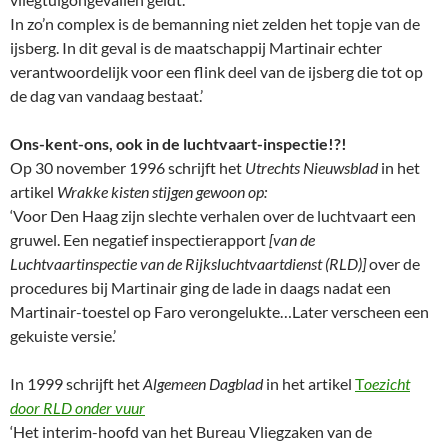
In zo’n complex is de bemanning niet zelden het topje van de
ijsberg. In dit geval is de maatschappij Martinair echter
verantwoordelijk voor een flink deel van de ijsberg die tot op
de dag van vandaag bestaat.’
Ons-kent-ons, ook in de luchtvaart-inspectie!?!
Op 30 november 1996 schrijft het
Utrechts Nieuwsblad
in het
artikel
Wrakke kisten stijgen gewoon op:
‘Voor Den Haag zijn slechte verhalen over de luchtvaart een
gruwel. Een negatief inspectierapport
[van de
Luchtvaartinspectie van de Rijksluchtvaartdienst (RLD)]
over de
procedures bij Martinair ging de lade in daags nadat een
Martinair-toestel op Faro verongelukte…Later verscheen een
gekuiste versie.’
In 1999 schrijft het
Algemeen Dagblad
in het artikel
T
oezicht
door RLD onder vuur
‘Het interim-hoofd van het Bureau Vliegzaken van de