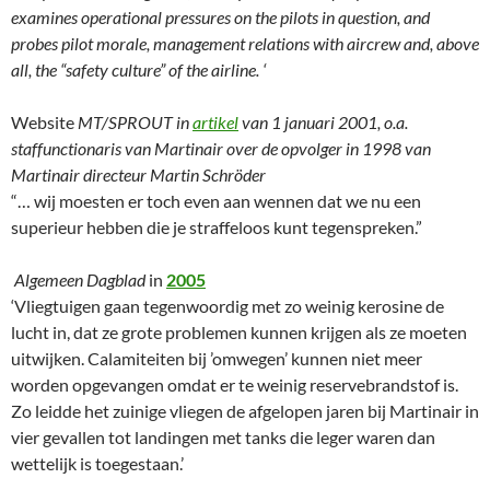
examines operational pressures on the pilots in question, and
probes pilot morale, management relations with aircrew and, above
all, the “safety culture” of the airline. ‘
Website
MT/SPROUT in
artikel
van 1 januari 2001, o.a.
staffunctionaris van Martinair over de opvolger in 1998 van
Martinair directeur Martin Schröder
“… wij moesten er toch even aan wennen dat we nu een
superieur hebben die je straffeloos kunt tegenspreken.”
Algemeen Dagblad
in
2005
‘Vliegtuigen gaan tegenwoordig met zo weinig kerosine de
lucht in, dat ze grote problemen kunnen krijgen als ze moeten
uitwijken. Calamiteiten bij ’omwegen’ kunnen niet meer
worden opgevangen omdat er te weinig reservebrandstof is.
Zo leidde het zuinige vliegen de afgelopen jaren bij Martinair in
vier gevallen tot landingen met tanks die leger waren dan
wettelijk is toegestaan.’