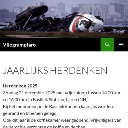
Ga
naar
de
inhoud
Zoeken
Vliegrampfaro
PRIMAI
MENU
JAARLIJKS HERDENKEN
Herdenken 2025
Zondag 21 december 2025 met vrije inloop tussen 14.00 uur
en 16.00 uur in Basiliek Sint Jan, Laren (NH).
Bij het monument in de Basiliek kunnen kaarsjes worden
gebrand en bloemen gelegd.
Ook dit jaar is de koffiekamer weer geopend. Vrijwilligers van
de parochie verzorgen de koffie en de thee.